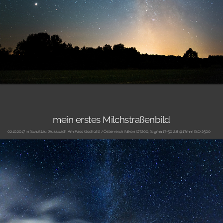
mein erstes Milchstraßenbild
02.10.2017 in Schattau (Russbach Am Pass Gschütt) /Österreich Nikon D7200, Sigma 17-50 2.8 @17mm ISO 2500