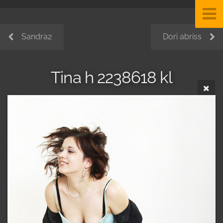
Sandra2
Dori abriss
Tina h 2238618 kl